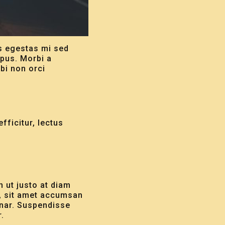
as egestas mi sed
mpus. Morbi a
bi non orci
fficitur, lectus
n ut justo at diam
r, sit amet accumsan
inar. Suspendisse
.