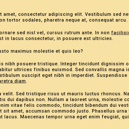
t amet, consectetur adipiscing elit. Vestibulum sed n
on tortor sodales, pharetra neque at, consequat arcu.
rnare sed nisl vel, cursus rutrum ante. In non
facilisi
st in lacus consectetur, in posuere est ultricies.
justo maximus molestie et quis leo?
is nibh posuere tristique. Integer tincidunt dignissim o
abitur ultrices finibus euismod. Sed convallis magna id
stibulum suscipit eget nibh in imperdiet. Suspendisse e
aretra diam
.
elit. Sed tristique risus ut mauris luctus rhoncus. Na
rtis dui dapibus non. Nullam a laoreet urna, molestie c
enim vitae felis commodo, tincidunt bibendum dui vest
est sit amet, accumsan commodo justo. Phasellus urna t
 at lacus. Maecenas tempor urna eget enim feugiat, qu