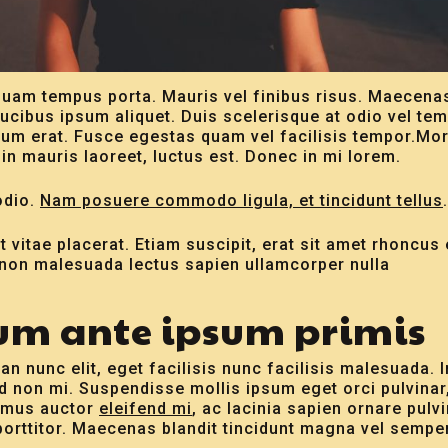
iquam tempus porta. Mauris vel finibus risus. Maecen
ucibus ipsum aliquet. Duis scelerisque at odio vel te
trum erat. Fusce egestas quam vel facilisis tempor.Mor
in mauris laoreet, luctus est. Donec in mi lorem.
odio.
Nam posuere commodo ligula, et tincidunt tellus
.
 vitae placerat. Etiam suscipit, erat sit amet rhoncus e
non malesuada lectus sapien ullamcorper nulla
um ante ipsum primis
 nunc elit, eget facilisis nunc facilisis malesuada. I
d non mi. Suspendisse mollis ipsum eget orci pulvina
amus auctor
eleifend mi
, ac lacinia sapien ornare pulv
 porttitor. Maecenas blandit tincidunt magna vel semper