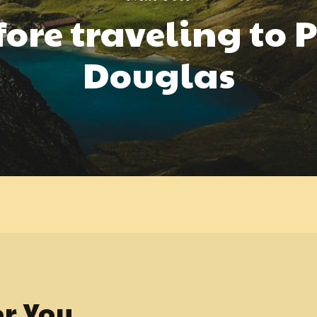
fore traveling to 
Douglas
r You