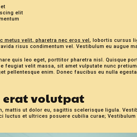
met
scing elit
rmentum
c metus velit, pharetra nec eros vel
, lobortis cursus l
ravida risus condimentum vel. Vestibulum eu augue ma
rnare quis leo eget, porttitor pharetra nisl. Quisque po
e feugiat velit massa, sit amet vulputate nunc pretium
et pellentesque enim. Donec faucibus eu nulla egestas
erat volutpat
m, mattis ut dolor eu, sagittis scelerisque ligula. Ves
ci luctus et ultrices posuere cubilia curae; Vestibulum