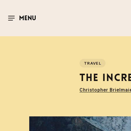
Skip
to
main
MENU
content
TRAVEL
THE INCR
Christopher Brielmai