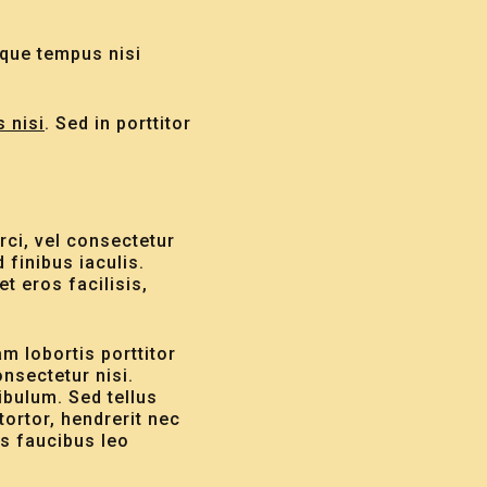
eque tempus nisi
s nisi
. Sed in porttitor
rci, vel consectetur
 finibus iaculis.
t eros facilisis,
m lobortis porttitor
onsectetur nisi.
ibulum. Sed tellus
ortor, hendrerit nec
is faucibus leo