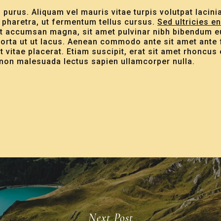
rus. Aliquam vel mauris vitae turpis volutpat lacinia 
c pharetra, ut fermentum tellus cursus.
Sed ultricies en
t accumsan magna, sit amet pulvinar nibh bibendum eu
orta ut ut lacus. Aenean commodo ante sit amet ante f
 vitae placerat. Etiam suscipit, erat sit amet rhoncus e
non malesuada lectus sapien ullamcorper nulla.
Next Post